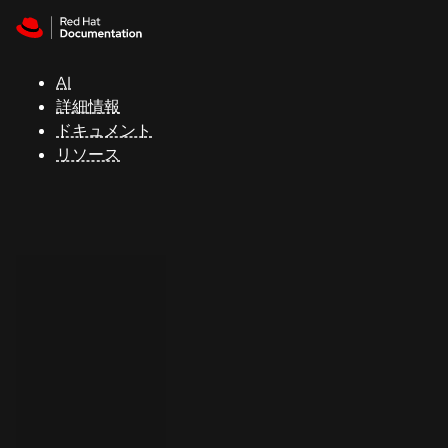
Skip to navigation
Skip to content
サ
ポ
ー
AI
ト
詳細情報
ドキュメント
リソース
コ
ン
ソ
ー
ル
開
発
者
ト
ラ