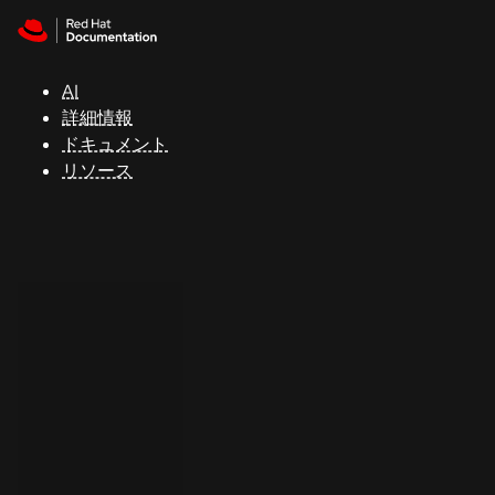
Skip to navigation
Skip to content
サ
ポ
ー
AI
ト
詳細情報
ドキュメント
リソース
コ
ン
ソ
ー
ル
開
発
者
ト
ラ