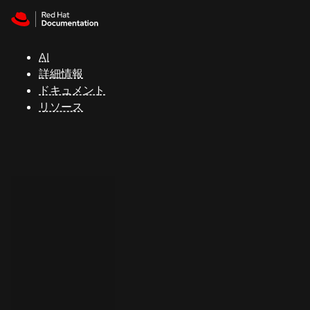
Skip to navigation
Skip to content
サ
ポ
ー
AI
ト
詳細情報
ドキュメント
リソース
コ
ン
ソ
ー
ル
開
発
者
ト
ラ