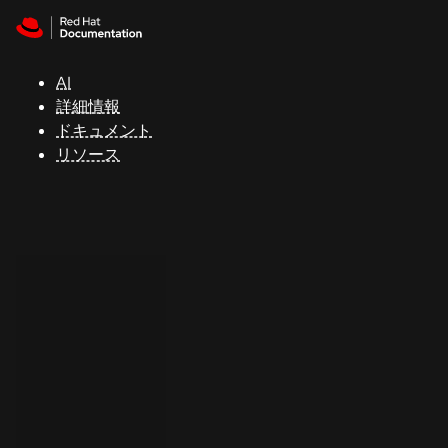
Skip to navigation
Skip to content
サ
ポ
ー
AI
ト
詳細情報
ドキュメント
リソース
コ
ン
ソ
ー
ル
開
発
者
ト
ラ