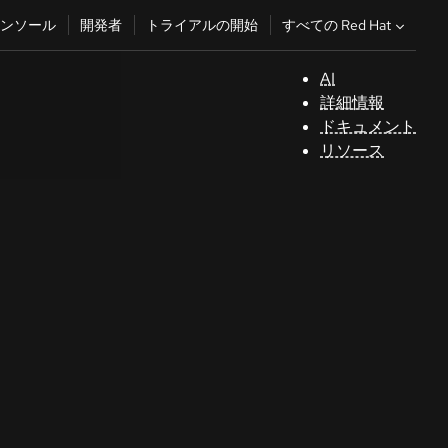
すべての Red Hat
ンソール
開発者
トライアルの開始
AI
サ
詳細情報
ポ
ドキュメント
ー
リソース
ト
コ
ン
ソ
ー
ル
開
発
者