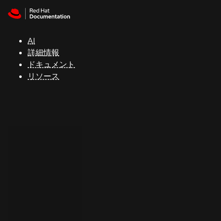
Skip to navigation
Skip to content
サ
ポ
ー
AI
ト
詳細情報
ドキュメント
リソース
コ
ン
ソ
ー
ル
開
発
者
ト
ラ