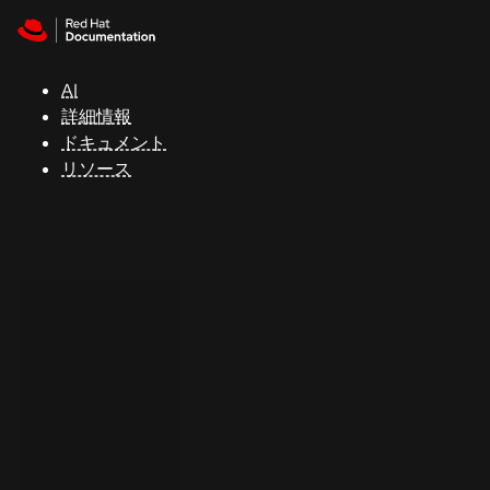
Skip to navigation
Skip to content
サ
ポ
ー
AI
ト
詳細情報
ドキュメント
リソース
コ
ン
ソ
ー
ル
開
発
者
ト
ラ