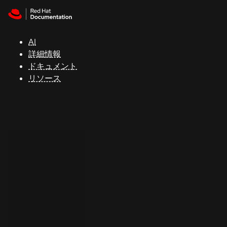
Skip to navigation
Skip to content
サ
ポ
ー
AI
ト
詳細情報
ドキュメント
リソース
コ
ン
ソ
ー
ル
開
発
者
ト
ラ