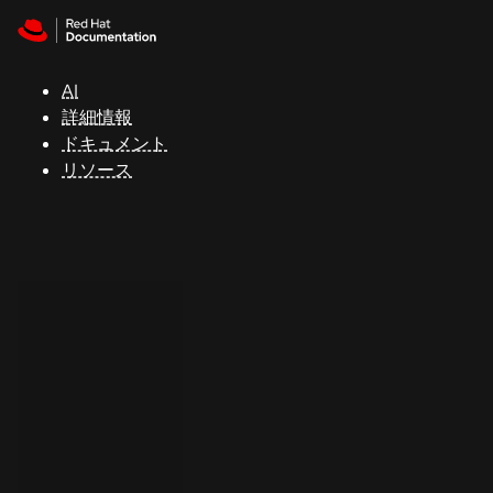
Skip to navigation
Skip to content
サ
ポ
ー
AI
ト
詳細情報
ドキュメント
リソース
コ
ン
ソ
ー
ル
開
発
者
ト
ラ