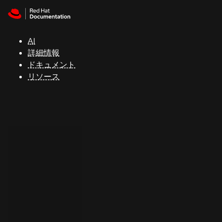
Skip to navigation
Skip to content
サ
ポ
ー
AI
ト
詳細情報
ドキュメント
リソース
コ
ン
ソ
ー
ル
開
発
者
ト
ラ