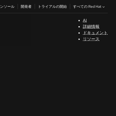
すべての Red Hat
ンソール
開発者
トライアルの開始
AI
サ
詳細情報
ポ
ドキュメント
ー
リソース
ト
コ
ン
ソ
ー
ル
開
発
者