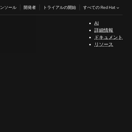
すべての Red Hat
ンソール
開発者
トライアルの開始
AI
サ
詳細情報
ポ
ドキュメント
ー
リソース
ト
コ
ン
ソ
ー
ル
開
発
者