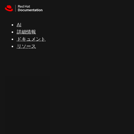
Skip to navigation
Skip to content
サ
ポ
ー
AI
ト
詳細情報
ドキュメント
リソース
コ
ン
ソ
ー
ル
開
発
者
ト
ラ