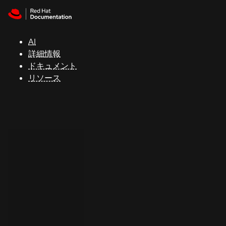
Skip to navigation
Skip to content
サ
ポ
ー
AI
ト
詳細情報
ドキュメント
リソース
コ
ン
ソ
ー
ル
開
発
者
ト
ラ