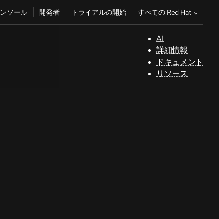
すべての Red Hat
ンソール
開発者
トライアルの開始
AI
サ
詳細情報
ポ
ドキュメント
ー
リソース
ト
コ
ン
ソ
ー
ル
開
発
者