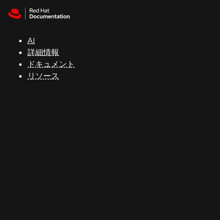
Skip to navigation
Skip to content
サ
ポ
ー
AI
ト
詳細情報
ドキュメント
リソース
コ
ン
ソ
ー
ル
開
発
者
ト
ラ