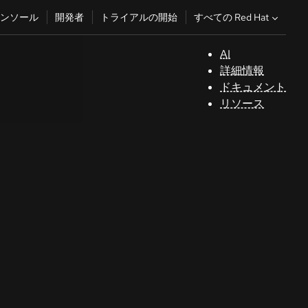
すべての Red Hat
ンソール
開発者
トライアルの開始
AI
サ
詳細情報
ポ
ドキュメント
ー
リソース
ト
コ
ン
ソ
ー
ル
開
発
者