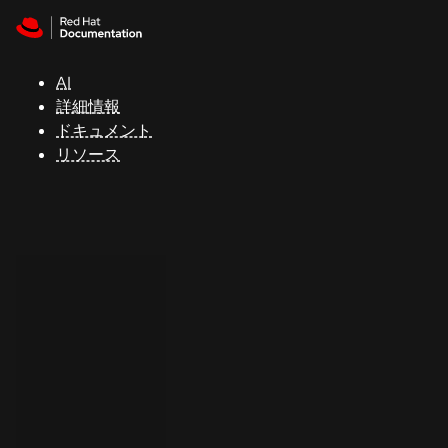
Skip to navigation
Skip to content
サ
ポ
ー
AI
ト
詳細情報
ドキュメント
リソース
コ
ン
ソ
ー
ル
開
発
者
ト
ラ