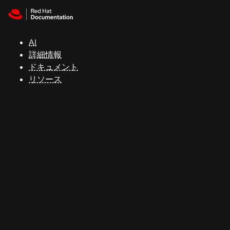
Skip to navigation
Skip to content
サ
ポ
ー
AI
ト
詳細情報
ドキュメント
リソース
コ
ン
ソ
ー
ル
開
発
者
ト
ラ