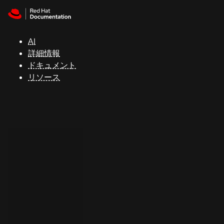
Skip to navigation
Skip to content
サ
ポ
ー
AI
ト
詳細情報
ドキュメント
リソース
コ
ン
ソ
ー
ル
開
発
者
ト
ラ