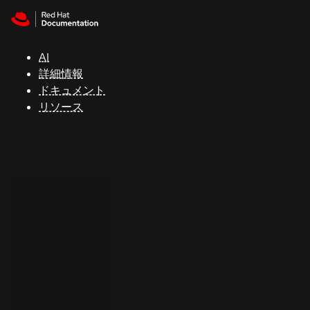
Skip to navigation
Skip to content
サ
ポ
ー
AI
ト
詳細情報
ドキュメント
リソース
コ
ン
ソ
ー
ル
開
発
者
ト
ラ