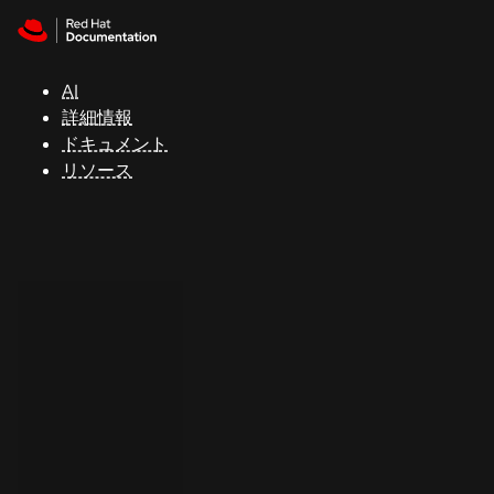
Skip to navigation
Skip to content
サ
ポ
ー
AI
ト
詳細情報
ドキュメント
リソース
コ
ン
ソ
ー
ル
開
発
者
ト
ラ