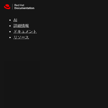
Skip to navigation
Skip to content
サ
ポ
ー
AI
ト
詳細情報
ドキュメント
リソース
コ
ン
ソ
ー
ル
開
発
者
ト
ラ