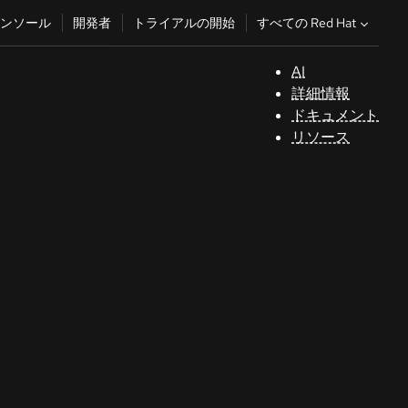
すべての Red Hat
ンソール
開発者
トライアルの開始
AI
サ
詳細情報
ポ
ドキュメント
ー
リソース
ト
コ
ン
ソ
ー
ル
開
発
者