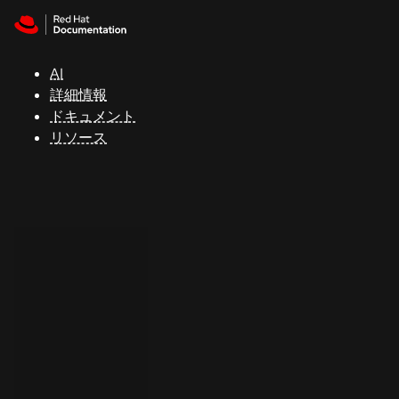
Skip to navigation
Skip to content
サ
ポ
ー
AI
ト
詳細情報
ドキュメント
リソース
コ
ン
ソ
ー
ル
開
発
者
ト
ラ