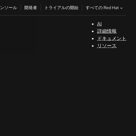
すべての Red Hat
ンソール
開発者
トライアルの開始
AI
サ
詳細情報
ポ
ドキュメント
ー
リソース
ト
コ
ン
ソ
ー
ル
開
発
者