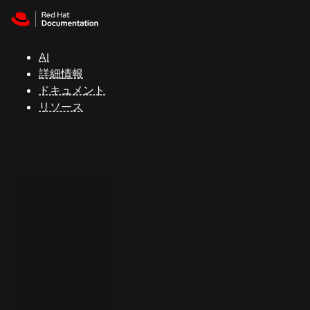
Skip to navigation
Skip to content
サ
ポ
ー
AI
ト
詳細情報
ドキュメント
リソース
コ
ン
ソ
ー
ル
開
発
者
ト
ラ