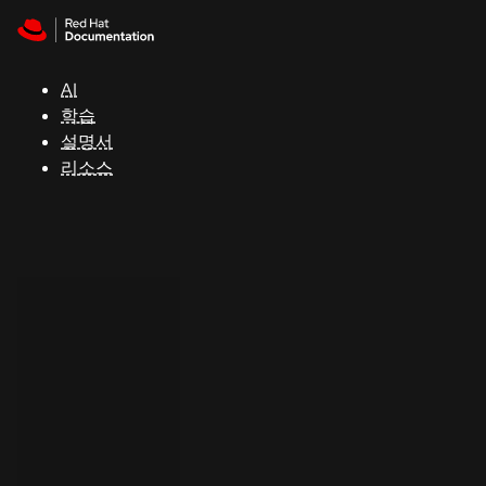
Skip to navigation
Skip to content
지
원
AI
학습
콘
설명서
솔
리소스
개
발
자
평
가
판
시
작
연