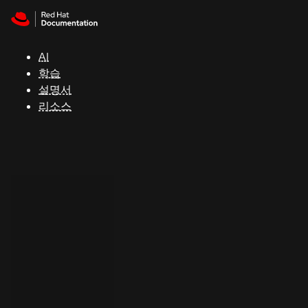
Skip to navigation
Skip to content
지
원
AI
학습
콘
설명서
솔
리소스
개
발
자
평
가
판
시
작
연