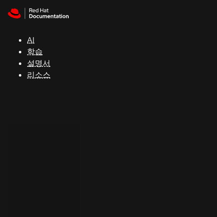
Skip to navigation
Skip to content
지
원
AI
학습
콘
설명서
솔
리소스
개
발
자
평
가
판
시
작
연