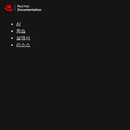
Skip to navigation
Skip to content
지
원
AI
학습
콘
설명서
솔
리소스
개
발
자
평
가
판
시
작
연