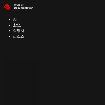
Skip to navigation
Skip to content
지
원
AI
학습
콘
설명서
솔
리소스
개
발
자
평
가
판
시
작
연