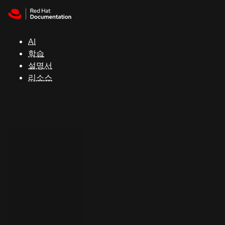
Skip to navigation
Skip to content
지
원
AI
학습
콘
설명서
솔
리소스
개
발
자
평
가
판
시
작
연