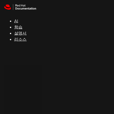
Skip to navigation
Skip to content
지
원
AI
학습
콘
설명서
솔
리소스
개
발
자
평
가
판
시
작
연