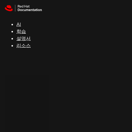
Skip to navigation
Skip to content
지
원
AI
학습
콘
설명서
솔
리소스
개
발
자
평
가
판
시
작
연