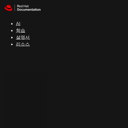
Skip to navigation
Skip to content
지
원
AI
학습
콘
설명서
솔
리소스
개
발
자
평
가
판
시
작
연