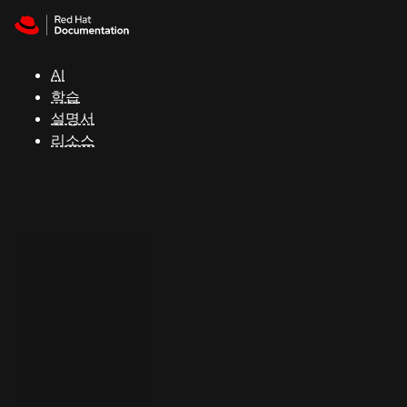
Skip to navigation
Skip to content
지
원
AI
학습
콘
설명서
솔
리소스
개
발
자
평
가
판
시
작
연