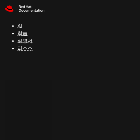
Skip to navigation
Skip to content
지
원
AI
학습
콘
설명서
솔
리소스
개
발
자
평
가
판
시
작
연