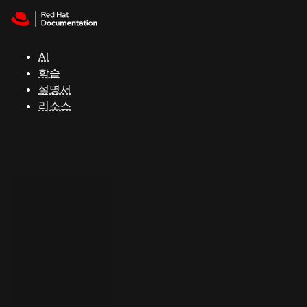
Skip to navigation
Skip to content
지
원
AI
학습
콘
설명서
솔
리소스
개
발
자
평
가
판
시
작
연