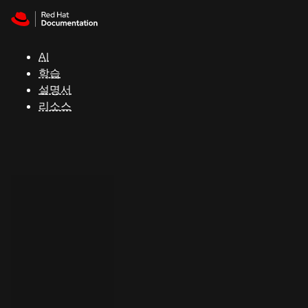
Skip to navigation
Skip to content
지
원
AI
학습
콘
설명서
솔
리소스
개
발
자
평
가
판
시
작
연