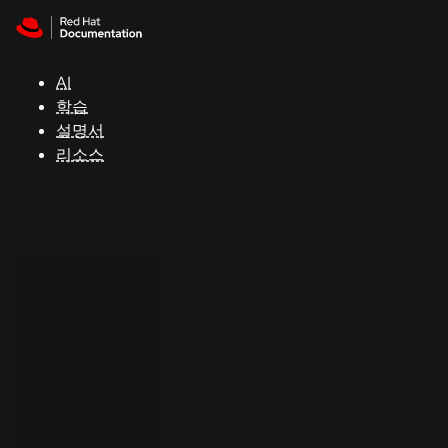
Skip to navigation
Skip to content
지
원
AI
학습
콘
설명서
솔
리소스
개
발
자
평
가
판
시
작
연