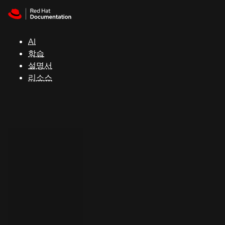
Skip to navigation
Skip to content
지
원
AI
학습
콘
설명서
솔
리소스
개
발
자
평
가
판
시
작
연