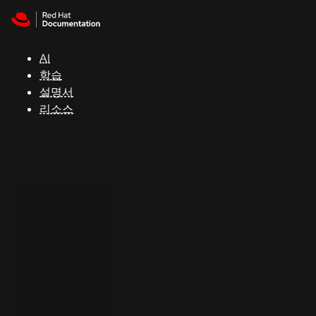
Skip to navigation
Skip to content
지
원
AI
학습
콘
설명서
솔
리소스
개
발
자
평
가
판
시
작
연