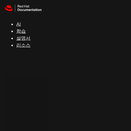
Skip to navigation
Skip to content
지
원
AI
학습
콘
설명서
솔
리소스
개
발
자
평
가
판
시
작
연