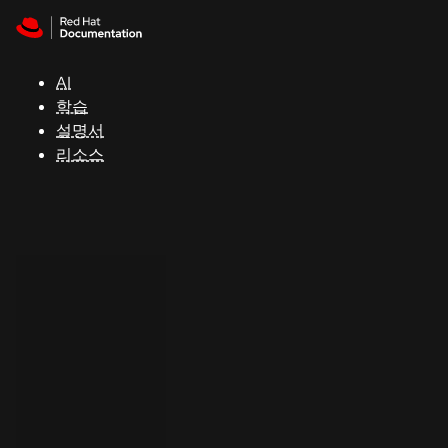
Skip to navigation
Skip to content
지
원
AI
학습
콘
설명서
솔
리소스
개
발
자
평
가
판
시
작
연