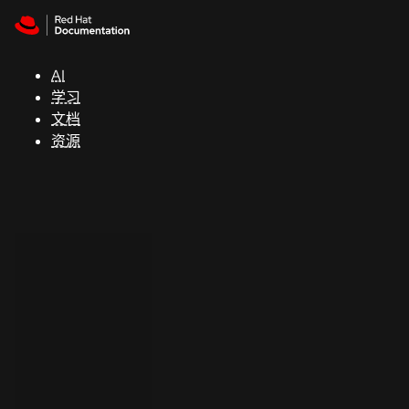
Skip to navigation
Skip to content
支
持
AI
学习
控制台
文档
（Console）
资源
开
发
人
员
开
始
试
用
联