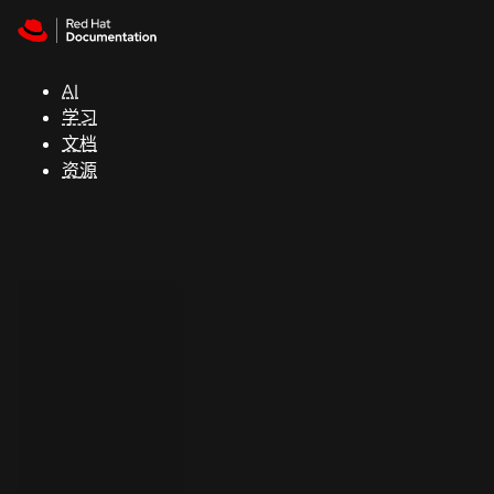
Skip to navigation
Skip to content
支
持
AI
学习
控制台
文档
（Console）
资源
开
发
人
员
开
始
试
用
联