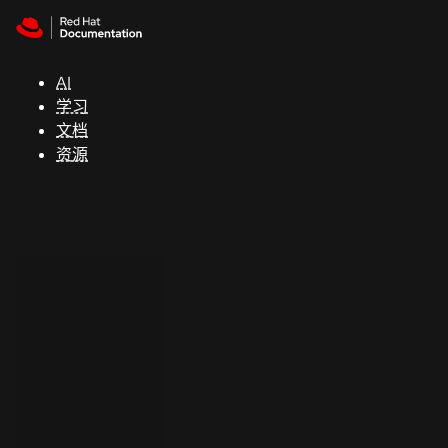
Skip to navigation
Skip to content
支
持
AI
学习
控制台
文档
（Console）
资源
开
发
人
员
开
始
试
用
联