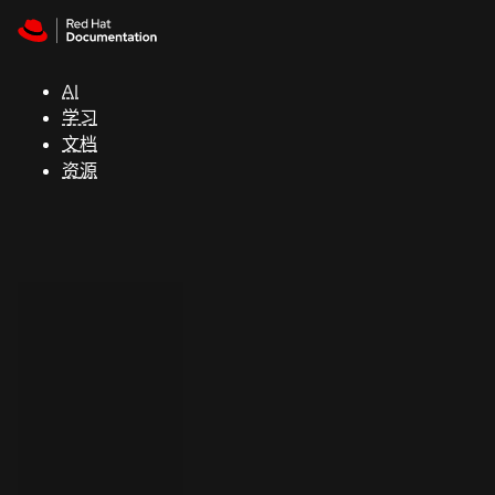
Skip to navigation
Skip to content
支
持
AI
学习
控制台
文档
（Console）
资源
开
发
人
员
开
始
试
用
联