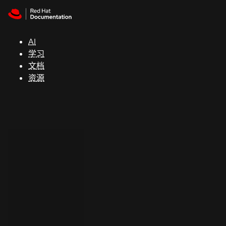
Skip to navigation
Skip to content
支
持
AI
学习
控制台
文档
（Console）
资源
开
发
人
员
开
始
试
用
联